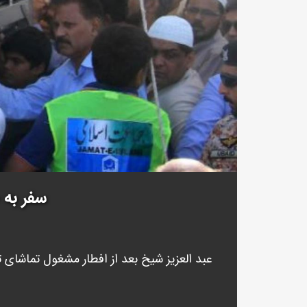
سفر به 
عبد العزیز شیخ بعد از افطار مشغول تماشای تل